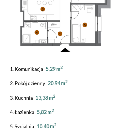
2
1. Komunikacja
5,29 m
2
2. Pokój dzienny
20,94 m
2
3. Kuchnia
13,38 m
2
4. Łazienka
5,82 m
2
5. Sypialnia
10,40 m