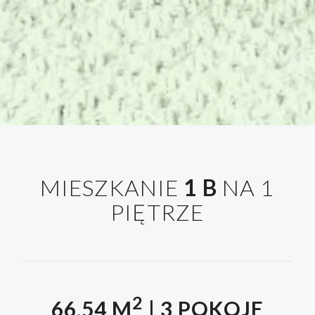
MIESZKANIE
1 B
NA 1
PIĘTRZE
2
66,54 M
| 3 POKOJE